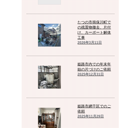
たつの市揖保川町で
の残置物撤去、片付
け、カーポート解体
工事
2026年3月11日
姫路市内での年末年
始の片づけのご依頼
2025年12月31日
姫路市網干区でのご
依頼
2025年11月29日