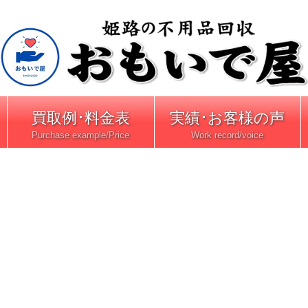
買取例･料金表
実績･お客様の声