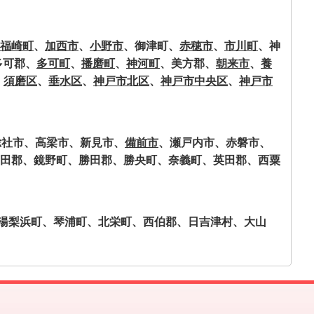
福崎町
、
加西市
、
小野市
、御津町、
赤穂市
、
市川町
、神
多可郡、
多可町
、
播磨町
、
神河町
、美方郡、
朝来市
、
養
、
須磨区
、
垂水区
、
神戸市北区
、
神戸市中央区
、
神戸市
総社市、高梁市、新見市、
備前市
、瀬戸内市、赤磐市、
田郡、鏡野町、勝田郡、勝央町、奈義町、英田郡、西粟
湯梨浜町、琴浦町、北栄町、西伯郡、日吉津村、大山