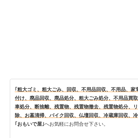
｢粗大ゴミ、粗大ごみ、回収、不用品回収、不用品、家
付け、廃品回収、廃品処分、粗大ごみ処分、不用品買取
車処分、断捨離、残置物、残置物撤去、残置物処分、リ
除、お墓清掃、バイク回収、仏壇回収、冷蔵庫回収、冷
｢おもいで屋｣
へお気軽にお問合せ下さい。