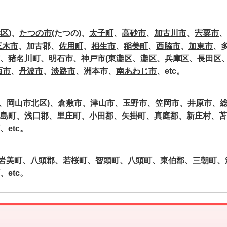
津区
)、
たつの市
(たつの)、
太子町
、
高砂市
、
加古川市
、
宍粟市
、
三木市
、加古郡、
佐用町
、
相生市
、
稲美町
、
西脇市
、
加東市
、
、
猪名川町
、
明石市
、
神戸市
(
東灘区
、
灘区
、
兵庫区
、
長田区
西市
、
丹波市
、
淡路市
、洲本市、
南あわじ市
、etc。
区、岡山市北区)、倉敷市、津山市、玉野市、笠岡市、井原市、
島町、浅口郡、里庄町、小田郡、矢掛町、真庭郡、新庄村、苫
etc。
岩美町、八頭郡、
若桜町
、
智頭町
、
八頭町
、東伯郡、三朝町、
etc。