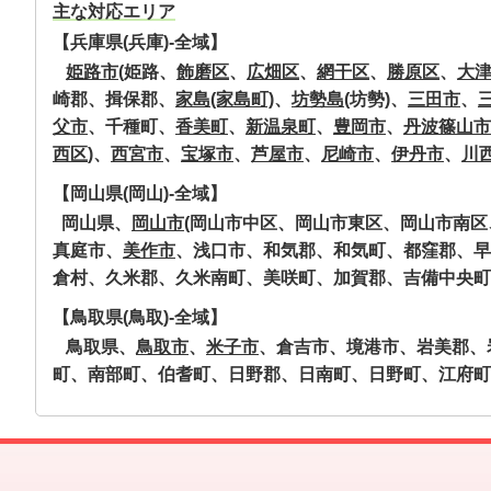
主な対応エリア
【兵庫県(兵庫)-全域】
姫路市
(姫路、
飾磨区
、
広畑区
、
網干区
、
勝原区
、
大
崎郡、揖保郡、
家島(家島町)
、
坊勢島
(坊勢)、
三田市
、
父市
、千種町、
香美町
、
新温泉町
、
豊岡市
、
丹波篠山市
西区
)、
西宮市
、
宝塚市
、
芦屋市
、
尼崎市
、
伊丹市
、
川
【岡山県(岡山)-全域】
岡山県、
岡山市
(岡山市中区、岡山市東区、岡山市南
真庭市、
美作市
、浅口市、和気郡、和気町、都窪郡、早
倉村、久米郡、久米南町、美咲町、加賀郡、吉備中央町、
【鳥取県(鳥取)-全域】
鳥取県、
鳥取市
、
米子市
、倉吉市、境港市、岩美郡、
町、南部町、伯耆町、日野郡、日南町、日野町、江府町、