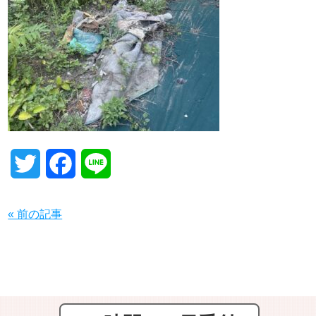
T
F
L
w
a
i
« 前の記事
i
c
n
t
e
e
t
b
e
o