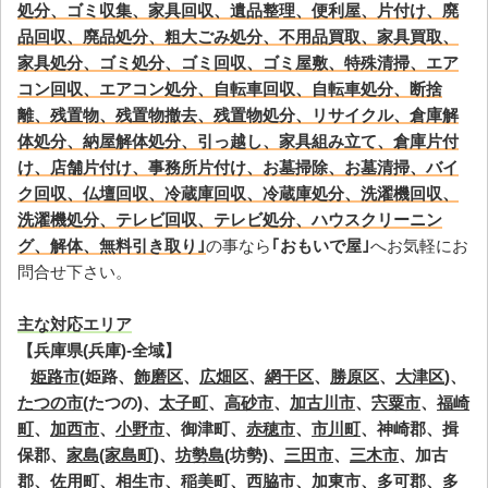
処分、ゴミ収集、家具回収、遺品整理、便利屋、片付け、廃
品回収、廃品処分、粗大ごみ処分、不用品買取、家具買取、
家具処分、ゴミ処分、ゴミ回収、ゴミ屋敷、特殊清掃、エア
コン回収、エアコン処分、自転車回収、自転車処分、断捨
離、残置物、残置物撤去、残置物処分、リサイクル、倉庫解
体処分、納屋解体処分、引っ越し、家具組み立て、倉庫片付
け、店舗片付け、事務所片付け、お墓掃除、お墓清掃、バイ
ク回収、仏壇回収、冷蔵庫回収、冷蔵庫処分、洗濯機回収、
洗濯機処分、テレビ回収、テレビ処分、ハウスクリーニン
グ、解体、無料引き取り｣
の事なら
｢おもいで屋｣
へお気軽にお
問合せ下さい。
主な対応エリア
【兵庫県(兵庫)-全域】
姫路市
(姫路、
飾磨区
、
広畑区
、
網干区
、
勝原区
、
大津区
)、
たつの市
(たつの)、
太子町
、
高砂市
、
加古川市
、
宍粟市
、
福崎
町
、
加西市
、
小野市
、御津町、
赤穂市
、
市川町
、神崎郡、揖
保郡、
家島(家島町)
、
坊勢島
(坊勢)、
三田市
、
三木市
、加古
郡、
佐用町
、
相生市
、
稲美町
、
西脇市
、
加東市
、多可郡、
多