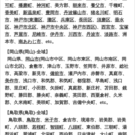
可町
、
播磨町
、
神河町
、美方郡、
朝来市
、
養父市
、千種町、
香美町
、
新温泉町
、
豊岡市
、
丹波篠山市
、
猪名川町
、
明石
市
、
神戸市
(
東灘区
、
灘区
、
兵庫区
、
長田区
、
須磨区
、
垂水
区
、
神戸市北区
、
神戸市中央区
、
神戸市西区
)、
西宮市
、
宝塚
市
、
芦屋市
、
尼崎市
、
伊丹市
、
川西市
、
丹波市
、
淡路市
、洲
本市、
南あわじ市
、etc。
【岡山県(岡山)-全域】
岡山県、
岡山市
(岡山市中区、岡山市東区、岡山市南区、岡
山市北区)、倉敷市、津山市、玉野市、笠岡市、井原市、総社
市、高梁市、新見市、
備前市
、瀬戸内市、赤磐市、真庭市、
美作市
、浅口市、和気郡、和気町、都窪郡、早島町、浅口
郡、里庄町、小田郡、矢掛町、真庭郡、新庄村、苫田郡、鏡
野町、勝田郡、勝央町、奈義町、英田郡、西粟倉村、久米
郡、久米南町、美咲町、加賀郡、吉備中央町、etc。
【鳥取県(鳥取)-全域】
鳥取県、
鳥取市
、
米子市
、倉吉市、境港市、岩美郡、岩美
町、八頭郡、
若桜町
、
智頭町
、
八頭町
、東伯郡、三朝町、湯
梨浜町、琴浦町、北栄町、西伯郡、日吉津村、大山町、南部