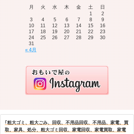
月
火
水
木
金
土
日
1
2
3
4
5
6
7
8
9
10
11
12
13
14
15
16
17
18
19
20
21
22
23
24
25
26
27
28
29
30
31
« 4月
｢粗大ゴミ、粗大ごみ、回収、不用品回収、不用品、家電、買
取、家具、処分、粗大ゴミ回収、家電回収、家電買取、家電