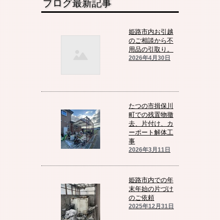
ブログ最新記事
姫路市内お引越
のご相談から不
用品の引取り。
2026年4月30日
たつの市揖保川
町での残置物撤
去、片付け、カ
ーポート解体工
事
2026年3月11日
姫路市内での年
末年始の片づけ
のご依頼
2025年12月31日