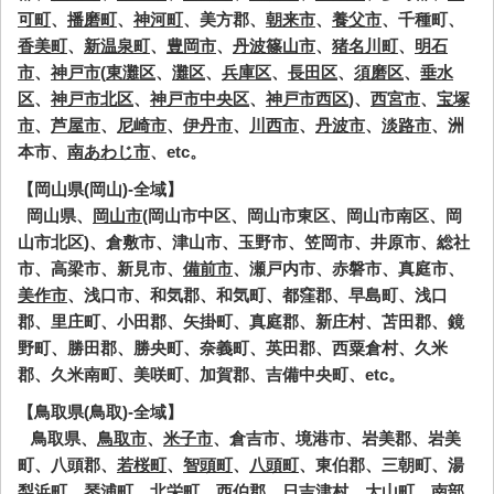
可町
、
播磨町
、
神河町
、美方郡、
朝来市
、
養父市
、千種町、
香美町
、
新温泉町
、
豊岡市
、
丹波篠山市
、
猪名川町
、
明石
市
、
神戸市
(
東灘区
、
灘区
、
兵庫区
、
長田区
、
須磨区
、
垂水
区
、
神戸市北区
、
神戸市中央区
、
神戸市西区
)、
西宮市
、
宝塚
市
、
芦屋市
、
尼崎市
、
伊丹市
、
川西市
、
丹波市
、
淡路市
、洲
本市、
南あわじ市
、etc。
【岡山県(岡山)-全域】
岡山県、
岡山市
(岡山市中区、岡山市東区、岡山市南区、岡
山市北区)、倉敷市、津山市、玉野市、笠岡市、井原市、総社
市、高梁市、新見市、
備前市
、瀬戸内市、赤磐市、真庭市、
美作市
、浅口市、和気郡、和気町、都窪郡、早島町、浅口
郡、里庄町、小田郡、矢掛町、真庭郡、新庄村、苫田郡、鏡
野町、勝田郡、勝央町、奈義町、英田郡、西粟倉村、久米
郡、久米南町、美咲町、加賀郡、吉備中央町、etc。
【鳥取県(鳥取)-全域】
鳥取県、
鳥取市
、
米子市
、倉吉市、境港市、岩美郡、岩美
町、八頭郡、
若桜町
、
智頭町
、
八頭町
、東伯郡、三朝町、湯
梨浜町、琴浦町、北栄町、西伯郡、日吉津村、大山町、南部