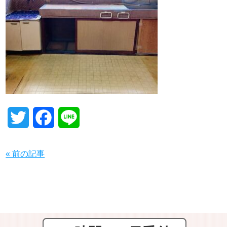
T
F
L
w
a
i
« 前の記事
i
c
n
t
e
e
t
b
e
o