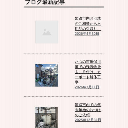
ブログ最新記事
姫路市内お引越
のご相談から不
用品の引取り。
2026年4月30日
たつの市揖保川
町での残置物撤
去、片付け、カ
ーポート解体工
事
2026年3月11日
姫路市内での年
末年始の片づけ
のご依頼
2025年12月31日