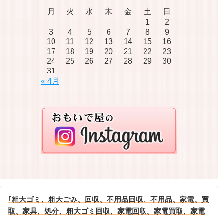
月
火
水
木
金
土
日
1
2
3
4
5
6
7
8
9
10
11
12
13
14
15
16
17
18
19
20
21
22
23
24
25
26
27
28
29
30
31
« 4月
｢粗大ゴミ、粗大ごみ、回収、不用品回収、不用品、家電、買
取、家具、処分、粗大ゴミ回収、家電回収、家電買取、家電