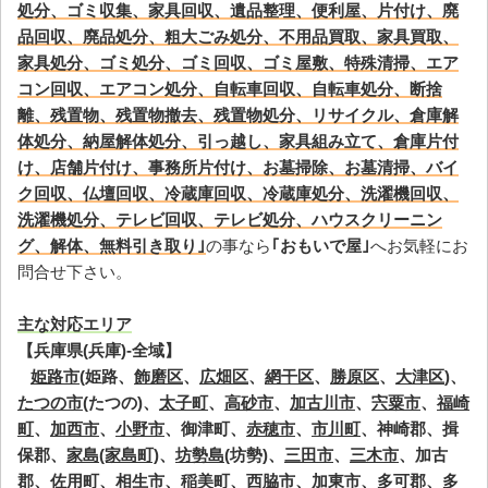
処分、ゴミ収集、家具回収、遺品整理、便利屋、片付け、廃
品回収、廃品処分、粗大ごみ処分、不用品買取、家具買取、
家具処分、ゴミ処分、ゴミ回収、ゴミ屋敷、特殊清掃、エア
コン回収、エアコン処分、自転車回収、自転車処分、断捨
離、残置物、残置物撤去、残置物処分、リサイクル、倉庫解
体処分、納屋解体処分、引っ越し、家具組み立て、倉庫片付
け、店舗片付け、事務所片付け、お墓掃除、お墓清掃、バイ
ク回収、仏壇回収、冷蔵庫回収、冷蔵庫処分、洗濯機回収、
洗濯機処分、テレビ回収、テレビ処分、ハウスクリーニン
グ、解体、無料引き取り｣
の事なら
｢おもいで屋｣
へお気軽にお
問合せ下さい。
主な対応エリア
【兵庫県(兵庫)-全域】
姫路市
(姫路、
飾磨区
、
広畑区
、
網干区
、
勝原区
、
大津区
)、
たつの市
(たつの)、
太子町
、
高砂市
、
加古川市
、
宍粟市
、
福崎
町
、
加西市
、
小野市
、御津町、
赤穂市
、
市川町
、神崎郡、揖
保郡、
家島(家島町)
、
坊勢島
(坊勢)、
三田市
、
三木市
、加古
郡、
佐用町
、
相生市
、
稲美町
、
西脇市
、
加東市
、多可郡、
多