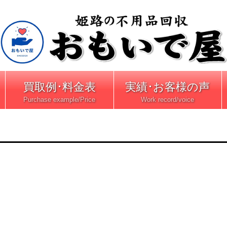
買取例･料金表
実績･お客様の声