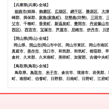
【兵庫県(兵庫)-全域】
姫路市
(姫路、
飾磨区
、
広畑区
、
網干区
、
勝原区
、
大
崎郡、揖保郡、
家島(家島町)
、
坊勢島
(坊勢)、
三田市
、
父市
、千種町、
香美町
、
新温泉町
、
豊岡市
、
丹波篠山市
西区
)、
西宮市
、
宝塚市
、
芦屋市
、
尼崎市
、
伊丹市
、
川
【岡山県(岡山)-全域】
岡山県、
岡山市
(岡山市中区、岡山市東区、岡山市南
真庭市、
美作市
、浅口市、和気郡、和気町、都窪郡、早
倉村、久米郡、久米南町、美咲町、加賀郡、吉備中央町、
【鳥取県(鳥取)-全域】
鳥取県、
鳥取市
、
米子市
、倉吉市、境港市、岩美郡、
町、南部町、伯耆町、日野郡、日南町、日野町、江府町、