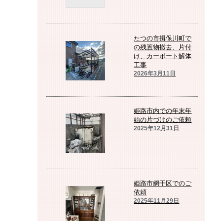
たつの市揖保川町で
の残置物撤去、片付
け、カーポート解体
工事
2026年3月11日
姫路市内での年末年
始の片づけのご依頼
2025年12月31日
姫路市網干区でのご
依頼
2025年11月29日