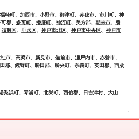
福崎町
、
加西市
、
小野市
、御津町、
赤穂市
、
市川町
、神
多可郡、
多可町
、
播磨町
、
神河町
、美方郡、
朝来市
、
養
、
須磨区
、
垂水区
、
神戸市北区
、
神戸市中央区
、
神戸市
総社市、高梁市、新見市、
備前市
、瀬戸内市、赤磐市、
田郡、鏡野町、勝田郡、勝央町、奈義町、英田郡、西粟
湯梨浜町、琴浦町、北栄町、西伯郡、日吉津村、大山