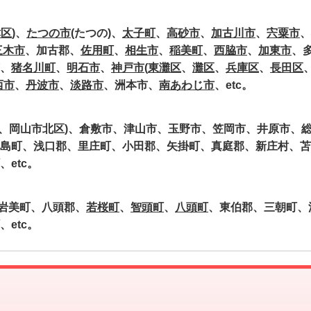
津区
)、
たつの市
(たつの)、
太子町
、
高砂市
、
加古川市
、
宍粟市
、
三木市
、加古郡、
佐用町
、
相生市
、
稲美町
、
西脇市
、
加東市
、
、
猪名川町
、
明石市
、
神戸市
(
東灘区
、
灘区
、
兵庫区
、
長田区
西市
、
丹波市
、
淡路市
、洲本市、
南あわじ市
、etc。
区、岡山市北区)、倉敷市、津山市、玉野市、笠岡市、井原市、
島町、浅口郡、里庄町、小田郡、矢掛町、真庭郡、新庄村、苫
etc。
岩美町、八頭郡、
若桜町
、
智頭町
、
八頭町
、東伯郡、三朝町、
etc。