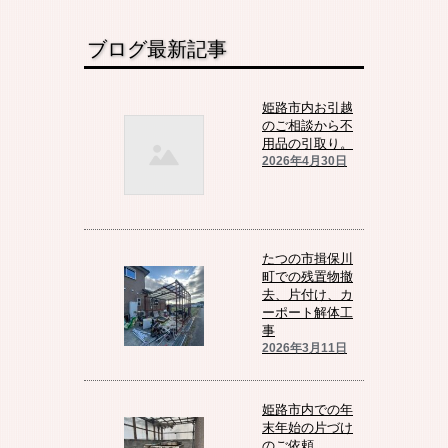
ブログ最新記事
姫路市内お引越
のご相談から不
用品の引取り。
2026年4月30日
たつの市揖保川
町での残置物撤
去、片付け、カ
ーポート解体工
事
2026年3月11日
姫路市内での年
末年始の片づけ
のご依頼