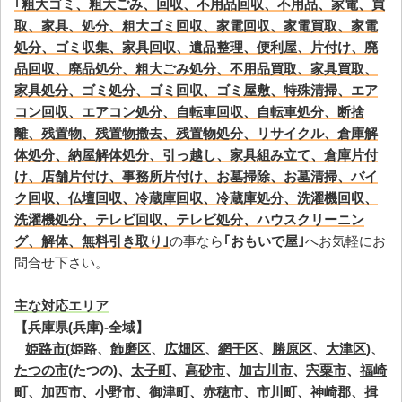
｢粗大ゴミ、粗大ごみ、回収、不用品回収、不用品、家電、買
取、家具、処分、粗大ゴミ回収、家電回収、家電買取、家電
処分、ゴミ収集、家具回収、遺品整理、便利屋、片付け、廃
品回収、廃品処分、粗大ごみ処分、不用品買取、家具買取、
家具処分、ゴミ処分、ゴミ回収、ゴミ屋敷、特殊清掃、エア
コン回収、エアコン処分、自転車回収、自転車処分、断捨
離、残置物、残置物撤去、残置物処分、リサイクル、倉庫解
体処分、納屋解体処分、引っ越し、家具組み立て、倉庫片付
け、店舗片付け、事務所片付け、お墓掃除、お墓清掃、バイ
ク回収、仏壇回収、冷蔵庫回収、冷蔵庫処分、洗濯機回収、
洗濯機処分、テレビ回収、テレビ処分、ハウスクリーニン
グ、解体、無料引き取り｣
の事なら
｢おもいで屋｣
へお気軽にお
問合せ下さい。
主な対応エリア
【兵庫県(兵庫)-全域】
姫路市
(姫路、
飾磨区
、
広畑区
、
網干区
、
勝原区
、
大津区
)、
たつの市
(たつの)、
太子町
、
高砂市
、
加古川市
、
宍粟市
、
福崎
町
、
加西市
、
小野市
、御津町、
赤穂市
、
市川町
、神崎郡、揖