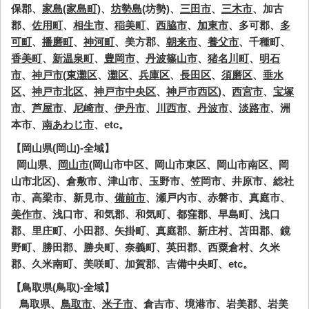
保郡、
家島(家島町)
、
坊勢島
(坊勢)、
三田市
、
三木市
、加古
郡、
佐用町
、
相生市
、
稲美町
、
西脇市
、
加東市
、多可郡、
多
可町
、
播磨町
、
神河町
、美方郡、
朝来市
、
養父市
、千種町、
香美町
、
新温泉町
、
豊岡市
、
丹波篠山市
、
猪名川町
、
明石
市
、
神戸市
(
東灘区
、
灘区
、
兵庫区
、
長田区
、
須磨区
、
垂水
区
、
神戸市北区
、
神戸市中央区
、
神戸市西区
)、
西宮市
、
宝塚
市
、
芦屋市
、
尼崎市
、
伊丹市
、
川西市
、
丹波市
、
淡路市
、洲
本市、
南あわじ市
、etc。
【岡山県(岡山)-全域】
岡山県、
岡山市
(岡山市中区、岡山市東区、岡山市南区、岡
山市北区)、倉敷市、津山市、玉野市、笠岡市、井原市、総社
市、高梁市、新見市、
備前市
、瀬戸内市、赤磐市、真庭市、
美作市
、浅口市、和気郡、和気町、都窪郡、早島町、浅口
郡、里庄町、小田郡、矢掛町、真庭郡、新庄村、苫田郡、鏡
野町、勝田郡、勝央町、奈義町、英田郡、西粟倉村、久米
郡、久米南町、美咲町、加賀郡、吉備中央町、etc。
【鳥取県(鳥取)-全域】
鳥取県、
鳥取市
、
米子市
、倉吉市、境港市、岩美郡、岩美