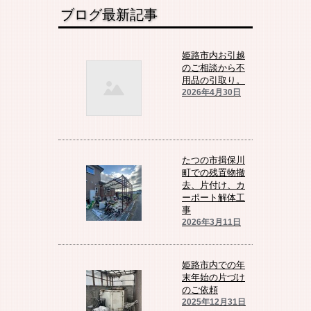
ブログ最新記事
姫路市内お引越
のご相談から不
用品の引取り。
2026年4月30日
たつの市揖保川
町での残置物撤
去、片付け、カ
ーポート解体工
事
2026年3月11日
姫路市内での年
末年始の片づけ
のご依頼
2025年12月31日