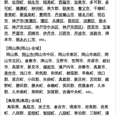
郡、
佐用町
、
相生市
、
稲美町
、
西脇市
、
加東市
、多可郡、
多
可町
、
播磨町
、
神河町
、美方郡、
朝来市
、
養父市
、千種町、
香美町
、
新温泉町
、
豊岡市
、
丹波篠山市
、
猪名川町
、
明石
市
、
神戸市
(
東灘区
、
灘区
、
兵庫区
、
長田区
、
須磨区
、
垂水
区
、
神戸市北区
、
神戸市中央区
、
神戸市西区
)、
西宮市
、
宝塚
市
、
芦屋市
、
尼崎市
、
伊丹市
、
川西市
、
丹波市
、
淡路市
、洲
本市、
南あわじ市
、etc。
【岡山県(岡山)-全域】
岡山県、
岡山市
(岡山市中区、岡山市東区、岡山市南区、岡
山市北区)、倉敷市、津山市、玉野市、笠岡市、井原市、総社
市、高梁市、新見市、
備前市
、瀬戸内市、赤磐市、真庭市、
美作市
、浅口市、和気郡、和気町、都窪郡、早島町、浅口
郡、里庄町、小田郡、矢掛町、真庭郡、新庄村、苫田郡、鏡
野町、勝田郡、勝央町、奈義町、英田郡、西粟倉村、久米
郡、久米南町、美咲町、加賀郡、吉備中央町、etc。
【鳥取県(鳥取)-全域】
鳥取県、
鳥取市
、
米子市
、倉吉市、境港市、岩美郡、岩美
町、八頭郡、
若桜町
、
智頭町
、
八頭町
、東伯郡、三朝町、湯