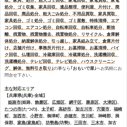
取、家具、処分、粗大ゴミ回収、家電回収、家電買取、家電
処分、ゴミ収集、家具回収、遺品整理、便利屋、片付け、廃
品回収、廃品処分、粗大ごみ処分、不用品買取、家具買取、
家具処分、ゴミ処分、ゴミ回収、ゴミ屋敷、特殊清掃、エア
コン回収、エアコン処分、自転車回収、自転車処分、断捨
離、残置物、残置物撤去、残置物処分、リサイクル、倉庫解
体処分、納屋解体処分、引っ越し、家具組み立て、倉庫片付
け、店舗片付け、事務所片付け、お墓掃除、お墓清掃、バイ
ク回収、仏壇回収、冷蔵庫回収、冷蔵庫処分、洗濯機回収、
洗濯機処分、テレビ回収、テレビ処分、ハウスクリーニン
グ、解体、無料引き取り｣
の事なら
｢おもいで屋｣
へお気軽にお
問合せ下さい。
主な対応エリア
【兵庫県(兵庫)-全域】
姫路市
(姫路、
飾磨区
、
広畑区
、
網干区
、
勝原区
、
大津区
)、
たつの市
(たつの)、
太子町
、
高砂市
、
加古川市
、
宍粟市
、
福崎
町
、
加西市
、
小野市
、御津町、
赤穂市
、
市川町
、神崎郡、揖
保郡、
家島(家島町)
、
坊勢島
(坊勢)、
三田市
、
三木市
、加古