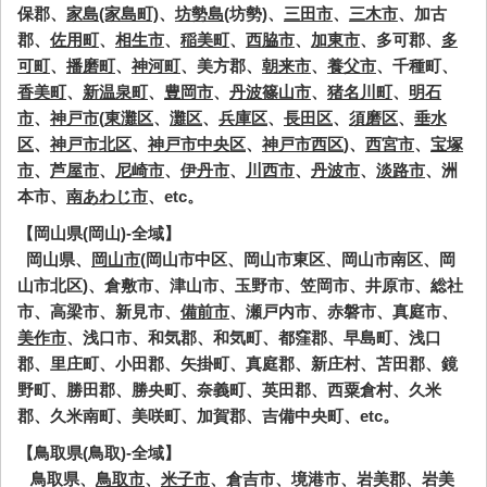
保郡、
家島(家島町)
、
坊勢島
(坊勢)、
三田市
、
三木市
、加古
郡、
佐用町
、
相生市
、
稲美町
、
西脇市
、
加東市
、多可郡、
多
可町
、
播磨町
、
神河町
、美方郡、
朝来市
、
養父市
、千種町、
香美町
、
新温泉町
、
豊岡市
、
丹波篠山市
、
猪名川町
、
明石
市
、
神戸市
(
東灘区
、
灘区
、
兵庫区
、
長田区
、
須磨区
、
垂水
区
、
神戸市北区
、
神戸市中央区
、
神戸市西区
)、
西宮市
、
宝塚
市
、
芦屋市
、
尼崎市
、
伊丹市
、
川西市
、
丹波市
、
淡路市
、洲
本市、
南あわじ市
、etc。
【岡山県(岡山)-全域】
岡山県、
岡山市
(岡山市中区、岡山市東区、岡山市南区、岡
山市北区)、倉敷市、津山市、玉野市、笠岡市、井原市、総社
市、高梁市、新見市、
備前市
、瀬戸内市、赤磐市、真庭市、
美作市
、浅口市、和気郡、和気町、都窪郡、早島町、浅口
郡、里庄町、小田郡、矢掛町、真庭郡、新庄村、苫田郡、鏡
野町、勝田郡、勝央町、奈義町、英田郡、西粟倉村、久米
郡、久米南町、美咲町、加賀郡、吉備中央町、etc。
【鳥取県(鳥取)-全域】
鳥取県、
鳥取市
、
米子市
、倉吉市、境港市、岩美郡、岩美