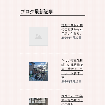
ブログ最新記事
姫路市内お引越
のご相談から不
用品の引取り。
2026年4月30日
たつの市揖保川
町での残置物撤
去、片付け、カ
ーポート解体工
事
2026年3月11日
姫路市内での年
末年始の片づけ
のご依頼