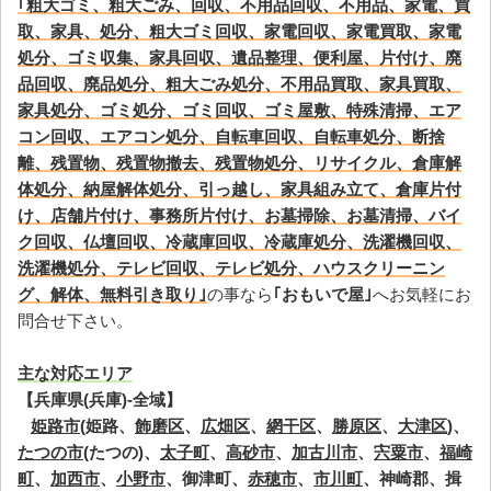
｢粗大ゴミ、粗大ごみ、回収、不用品回収、不用品、家電、買
取、家具、処分、粗大ゴミ回収、家電回収、家電買取、家電
処分、ゴミ収集、家具回収、遺品整理、便利屋、片付け、廃
品回収、廃品処分、粗大ごみ処分、不用品買取、家具買取、
家具処分、ゴミ処分、ゴミ回収、ゴミ屋敷、特殊清掃、エア
コン回収、エアコン処分、自転車回収、自転車処分、断捨
離、残置物、残置物撤去、残置物処分、リサイクル、倉庫解
体処分、納屋解体処分、引っ越し、家具組み立て、倉庫片付
け、店舗片付け、事務所片付け、お墓掃除、お墓清掃、バイ
ク回収、仏壇回収、冷蔵庫回収、冷蔵庫処分、洗濯機回収、
洗濯機処分、テレビ回収、テレビ処分、ハウスクリーニン
グ、解体、無料引き取り｣
の事なら
｢おもいで屋｣
へお気軽にお
問合せ下さい。
主な対応エリア
【兵庫県(兵庫)-全域】
姫路市
(姫路、
飾磨区
、
広畑区
、
網干区
、
勝原区
、
大津区
)、
たつの市
(たつの)、
太子町
、
高砂市
、
加古川市
、
宍粟市
、
福崎
町
、
加西市
、
小野市
、御津町、
赤穂市
、
市川町
、神崎郡、揖