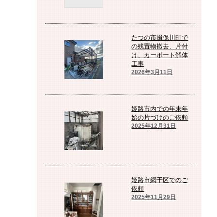
たつの市揖保川町で
の残置物撤去、片付
け、カーポート解体
工事
2026年3月11日
姫路市内での年末年
始の片づけのご依頼
2025年12月31日
姫路市網干区でのご
依頼
2025年11月29日