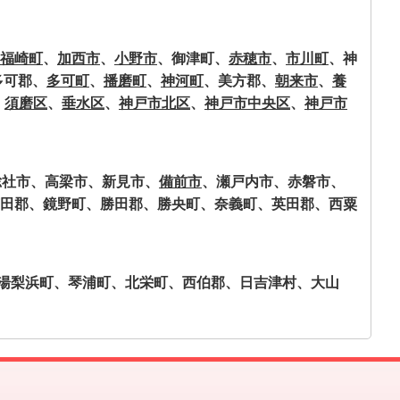
福崎町
、
加西市
、
小野市
、御津町、
赤穂市
、
市川町
、神
多可郡、
多可町
、
播磨町
、
神河町
、美方郡、
朝来市
、
養
、
須磨区
、
垂水区
、
神戸市北区
、
神戸市中央区
、
神戸市
総社市、高梁市、新見市、
備前市
、瀬戸内市、赤磐市、
田郡、鏡野町、勝田郡、勝央町、奈義町、英田郡、西粟
湯梨浜町、琴浦町、北栄町、西伯郡、日吉津村、大山