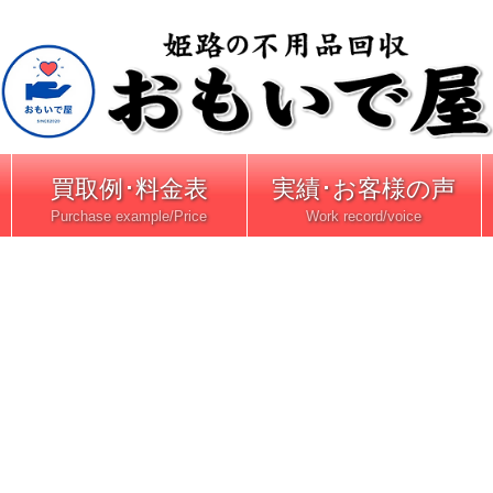
買取例･料金表
実績･お客様の声