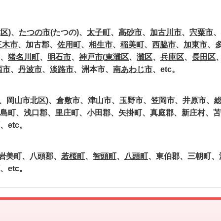
津区
)、
たつの市
(たつの)、
太子町
、
高砂市
、
加古川市
、
宍粟市
、
三木市
、加古郡、
佐用町
、
相生市
、
稲美町
、
西脇市
、
加東市
、
、
猪名川町
、
明石市
、
神戸市
(
東灘区
、
灘区
、
兵庫区
、
長田区
西市
、
丹波市
、
淡路市
、洲本市、
南あわじ市
、etc。
区、岡山市北区)、倉敷市、津山市、玉野市、笠岡市、井原市、
島町、浅口郡、里庄町、小田郡、矢掛町、真庭郡、新庄村、苫
etc。
岩美町、八頭郡、
若桜町
、
智頭町
、
八頭町
、東伯郡、三朝町、
etc。