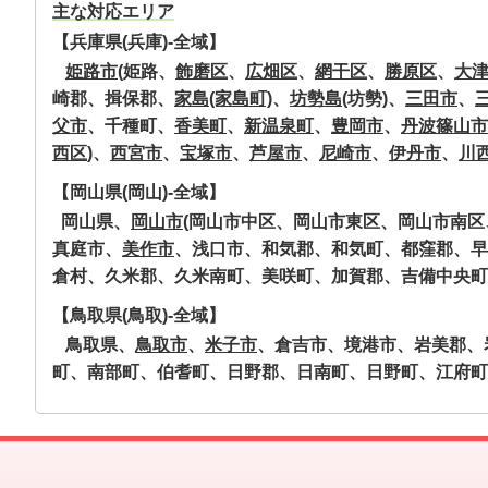
主な対応エリア
【兵庫県(兵庫)-全域】
姫路市
(姫路、
飾磨区
、
広畑区
、
網干区
、
勝原区
、
大
崎郡、揖保郡、
家島(家島町)
、
坊勢島
(坊勢)、
三田市
、
父市
、千種町、
香美町
、
新温泉町
、
豊岡市
、
丹波篠山市
西区
)、
西宮市
、
宝塚市
、
芦屋市
、
尼崎市
、
伊丹市
、
川
【岡山県(岡山)-全域】
岡山県、
岡山市
(岡山市中区、岡山市東区、岡山市南
真庭市、
美作市
、浅口市、和気郡、和気町、都窪郡、早
倉村、久米郡、久米南町、美咲町、加賀郡、吉備中央町、
【鳥取県(鳥取)-全域】
鳥取県、
鳥取市
、
米子市
、倉吉市、境港市、岩美郡、
町、南部町、伯耆町、日野郡、日南町、日野町、江府町、