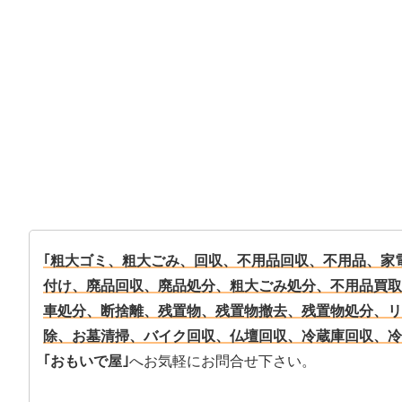
｢粗大ゴミ、粗大ごみ、回収、不用品回収、不用品、家
付け、廃品回収、廃品処分、粗大ごみ処分、不用品買取
車処分、断捨離、残置物、残置物撤去、残置物処分、リ
除、お墓清掃、バイク回収、仏壇回収、冷蔵庫回収、冷
｢おもいで屋｣
へお気軽にお問合せ下さい。