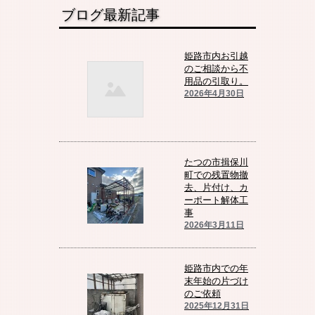
ブログ最新記事
姫路市内お引越
のご相談から不
用品の引取り。
2026年4月30日
たつの市揖保川
町での残置物撤
去、片付け、カ
ーポート解体工
事
2026年3月11日
姫路市内での年
末年始の片づけ
のご依頼
2025年12月31日