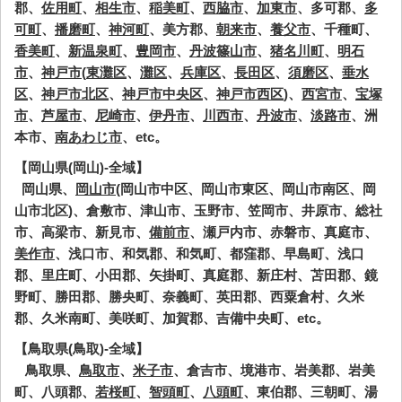
郡、
佐用町
、
相生市
、
稲美町
、
西脇市
、
加東市
、多可郡、
多
可町
、
播磨町
、
神河町
、美方郡、
朝来市
、
養父市
、千種町、
香美町
、
新温泉町
、
豊岡市
、
丹波篠山市
、
猪名川町
、
明石
市
、
神戸市
(
東灘区
、
灘区
、
兵庫区
、
長田区
、
須磨区
、
垂水
区
、
神戸市北区
、
神戸市中央区
、
神戸市西区
)、
西宮市
、
宝塚
市
、
芦屋市
、
尼崎市
、
伊丹市
、
川西市
、
丹波市
、
淡路市
、洲
本市、
南あわじ市
、etc。
【岡山県(岡山)-全域】
岡山県、
岡山市
(岡山市中区、岡山市東区、岡山市南区、岡
山市北区)、倉敷市、津山市、玉野市、笠岡市、井原市、総社
市、高梁市、新見市、
備前市
、瀬戸内市、赤磐市、真庭市、
美作市
、浅口市、和気郡、和気町、都窪郡、早島町、浅口
郡、里庄町、小田郡、矢掛町、真庭郡、新庄村、苫田郡、鏡
野町、勝田郡、勝央町、奈義町、英田郡、西粟倉村、久米
郡、久米南町、美咲町、加賀郡、吉備中央町、etc。
【鳥取県(鳥取)-全域】
鳥取県、
鳥取市
、
米子市
、倉吉市、境港市、岩美郡、岩美
町、八頭郡、
若桜町
、
智頭町
、
八頭町
、東伯郡、三朝町、湯