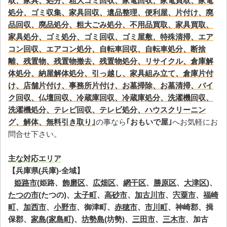
取、家具、処分、粗大ゴミ回収、家電回収、家電買取、家電
処分、ゴミ収集、家具回収、遺品整理、便利屋、片付け、廃
品回収、廃品処分、粗大ごみ処分、不用品買取、家具買取、
家具処分、ゴミ処分、ゴミ回収、ゴミ屋敷、特殊清掃、エア
コン回収、エアコン処分、自転車回収、自転車処分、断捨
離、残置物、残置物撤去、残置物処分、リサイクル、倉庫解
体処分、納屋解体処分、引っ越し、家具組み立て、倉庫片付
け、店舗片付け、事務所片付け、お墓掃除、お墓清掃、バイ
ク回収、仏壇回収、冷蔵庫回収、冷蔵庫処分、洗濯機回収、
洗濯機処分、テレビ回収、テレビ処分、ハウスクリーニン
グ、解体、無料引き取り｣
の事なら
｢おもいで屋｣
へお気軽にお
問合せ下さい。
主な対応エリア
【兵庫県(兵庫)-全域】
姫路市
(姫路、
飾磨区
、
広畑区
、
網干区
、
勝原区
、
大津区
)、
たつの市
(たつの)、
太子町
、
高砂市
、
加古川市
、
宍粟市
、
福崎
町
、
加西市
、
小野市
、御津町、
赤穂市
、
市川町
、神崎郡、揖
保郡、
家島(家島町)
、
坊勢島
(坊勢)、
三田市
、
三木市
、加古