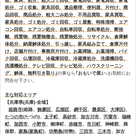
取、家具、処分、粗大ゴミ回収、家電回収、家電買取、家電
処分、ゴミ収集、家具回収、遺品整理、便利屋、片付け、廃
品回収、廃品処分、粗大ごみ処分、不用品買取、家具買取、
家具処分、ゴミ処分、ゴミ回収、ゴミ屋敷、特殊清掃、エア
コン回収、エアコン処分、自転車回収、自転車処分、断捨
離、残置物、残置物撤去、残置物処分、リサイクル、倉庫解
体処分、納屋解体処分、引っ越し、家具組み立て、倉庫片付
け、店舗片付け、事務所片付け、お墓掃除、お墓清掃、バイ
ク回収、仏壇回収、冷蔵庫回収、冷蔵庫処分、洗濯機回収、
洗濯機処分、テレビ回収、テレビ処分、ハウスクリーニン
グ、解体、無料引き取り｣
の事なら
｢おもいで屋｣
へお気軽にお
問合せ下さい。
主な対応エリア
【兵庫県(兵庫)-全域】
姫路市
(姫路、
飾磨区
、
広畑区
、
網干区
、
勝原区
、
大津区
)、
たつの市
(たつの)、
太子町
、
高砂市
、
加古川市
、
宍粟市
、
福崎
町
、
加西市
、
小野市
、御津町、
赤穂市
、
市川町
、神崎郡、揖
保郡、
家島(家島町)
、
坊勢島
(坊勢)、
三田市
、
三木市
、加古