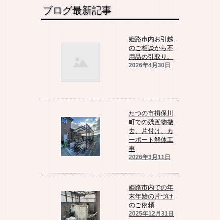
ブログ最新記事
姫路市内お引越
のご相談から不
用品の引取り。
2026年4月30日
たつの市揖保川
町での残置物撤
去、片付け、カ
ーポート解体工
事
2026年3月11日
姫路市内での年
末年始の片づけ
のご依頼
2025年12月31日