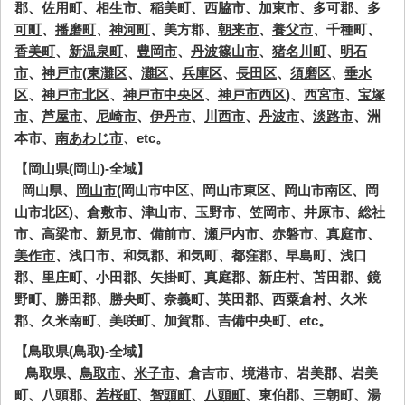
郡、
佐用町
、
相生市
、
稲美町
、
西脇市
、
加東市
、多可郡、
多
可町
、
播磨町
、
神河町
、美方郡、
朝来市
、
養父市
、千種町、
香美町
、
新温泉町
、
豊岡市
、
丹波篠山市
、
猪名川町
、
明石
市
、
神戸市
(
東灘区
、
灘区
、
兵庫区
、
長田区
、
須磨区
、
垂水
区
、
神戸市北区
、
神戸市中央区
、
神戸市西区
)、
西宮市
、
宝塚
市
、
芦屋市
、
尼崎市
、
伊丹市
、
川西市
、
丹波市
、
淡路市
、洲
本市、
南あわじ市
、etc。
【岡山県(岡山)-全域】
岡山県、
岡山市
(岡山市中区、岡山市東区、岡山市南区、岡
山市北区)、倉敷市、津山市、玉野市、笠岡市、井原市、総社
市、高梁市、新見市、
備前市
、瀬戸内市、赤磐市、真庭市、
美作市
、浅口市、和気郡、和気町、都窪郡、早島町、浅口
郡、里庄町、小田郡、矢掛町、真庭郡、新庄村、苫田郡、鏡
野町、勝田郡、勝央町、奈義町、英田郡、西粟倉村、久米
郡、久米南町、美咲町、加賀郡、吉備中央町、etc。
【鳥取県(鳥取)-全域】
鳥取県、
鳥取市
、
米子市
、倉吉市、境港市、岩美郡、岩美
町、八頭郡、
若桜町
、
智頭町
、
八頭町
、東伯郡、三朝町、湯