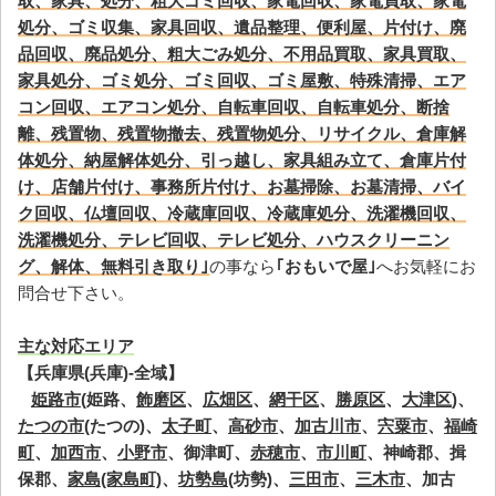
取、家具、処分、粗大ゴミ回収、家電回収、家電買取、家電
処分、ゴミ収集、家具回収、遺品整理、便利屋、片付け、廃
品回収、廃品処分、粗大ごみ処分、不用品買取、家具買取、
家具処分、ゴミ処分、ゴミ回収、ゴミ屋敷、特殊清掃、エア
コン回収、エアコン処分、自転車回収、自転車処分、断捨
離、残置物、残置物撤去、残置物処分、リサイクル、倉庫解
体処分、納屋解体処分、引っ越し、家具組み立て、倉庫片付
け、店舗片付け、事務所片付け、お墓掃除、お墓清掃、バイ
ク回収、仏壇回収、冷蔵庫回収、冷蔵庫処分、洗濯機回収、
洗濯機処分、テレビ回収、テレビ処分、ハウスクリーニン
グ、解体、無料引き取り｣
の事なら
｢おもいで屋｣
へお気軽にお
問合せ下さい。
主な対応エリア
【兵庫県(兵庫)-全域】
姫路市
(姫路、
飾磨区
、
広畑区
、
網干区
、
勝原区
、
大津区
)、
たつの市
(たつの)、
太子町
、
高砂市
、
加古川市
、
宍粟市
、
福崎
町
、
加西市
、
小野市
、御津町、
赤穂市
、
市川町
、神崎郡、揖
保郡、
家島(家島町)
、
坊勢島
(坊勢)、
三田市
、
三木市
、加古