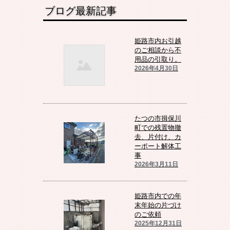
ブログ最新記事
姫路市内お引越
のご相談から不
用品の引取り。
2026年4月30日
たつの市揖保川
町での残置物撤
去、片付け、カ
ーポート解体工
事
2026年3月11日
姫路市内での年
末年始の片づけ
のご依頼
2025年12月31日