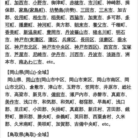
町
、
加西市
、
小野市
、御津町、
赤穂市
、
市川町
、神崎郡、揖
保郡、
家島(家島町)
、
坊勢島
(坊勢)、
三田市
、
三木市
、加古
郡、
佐用町
、
相生市
、
稲美町
、
西脇市
、
加東市
、多可郡、
多
可町
、
播磨町
、
神河町
、美方郡、
朝来市
、
養父市
、千種町、
香美町
、
新温泉町
、
豊岡市
、
丹波篠山市
、
猪名川町
、
明石
市
、
神戸市
(
東灘区
、
灘区
、
兵庫区
、
長田区
、
須磨区
、
垂水
区
、
神戸市北区
、
神戸市中央区
、
神戸市西区
)、
西宮市
、
宝塚
市
、
芦屋市
、
尼崎市
、
伊丹市
、
川西市
、
丹波市
、
淡路市
、洲
本市、
南あわじ市
、etc。
【岡山県(岡山)-全域】
岡山県、
岡山市
(岡山市中区、岡山市東区、岡山市南区、岡
山市北区)、倉敷市、津山市、玉野市、笠岡市、井原市、総社
市、高梁市、新見市、
備前市
、瀬戸内市、赤磐市、真庭市、
美作市
、浅口市、和気郡、和気町、都窪郡、早島町、浅口
郡、里庄町、小田郡、矢掛町、真庭郡、新庄村、苫田郡、鏡
野町、勝田郡、勝央町、奈義町、英田郡、西粟倉村、久米
郡、久米南町、美咲町、加賀郡、吉備中央町、etc。
【鳥取県(鳥取)-全域】