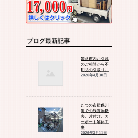
ブログ最新記事
姫路市内お引越
のご相談から不
用品の引取り。
2026年4月30日
たつの市揖保川
町での残置物撤
去、片付け、カ
ーポート解体工
事
2026年3月11日