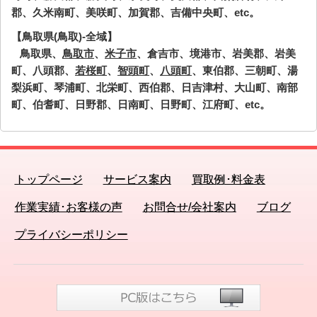
郡、久米南町、美咲町、加賀郡、吉備中央町、etc。
【鳥取県(鳥取)-全域】
鳥取県、
鳥取市
、
米子市
、倉吉市、境港市、岩美郡、岩美
町、八頭郡、
若桜町
、
智頭町
、
八頭町
、東伯郡、三朝町、湯
梨浜町、琴浦町、北栄町、西伯郡、日吉津村、大山町、南部
町、伯耆町、日野郡、日南町、日野町、江府町、etc。
トップページ
サービス案内
買取例･料金表
作業実績･お客様の声
お問合せ/会社案内
ブログ
プライバシーポリシー