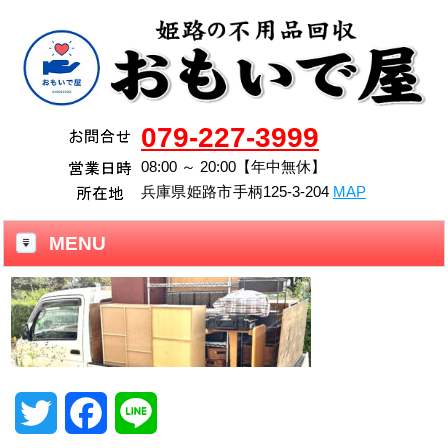
079-227-3999
08:00 ～ 20:00【年中無休】
兵庫県
姫路市
手柄125-3-204
MAP
MENU
T
F
L