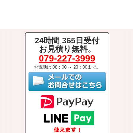
w
a
i
i
c
n
t
e
e
24時間 365日受付
t
b
お見積り無料。
e
o
079-227-3999
r
o
お電話は 08：00 ～ 20：00まで。
k