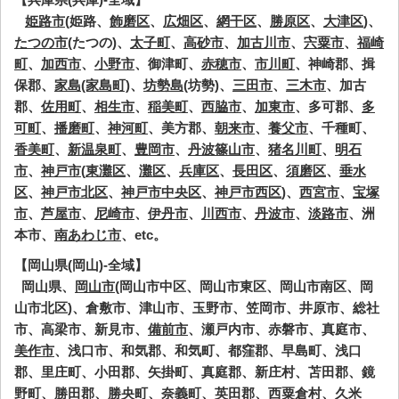
姫路市
(姫路、
飾磨区
、
広畑区
、
網干区
、
勝原区
、
大津区
)、
たつの市
(たつの)、
太子町
、
高砂市
、
加古川市
、
宍粟市
、
福崎
町
、
加西市
、
小野市
、御津町、
赤穂市
、
市川町
、神崎郡、揖
保郡、
家島(家島町)
、
坊勢島
(坊勢)、
三田市
、
三木市
、加古
郡、
佐用町
、
相生市
、
稲美町
、
西脇市
、
加東市
、多可郡、
多
可町
、
播磨町
、
神河町
、美方郡、
朝来市
、
養父市
、千種町、
香美町
、
新温泉町
、
豊岡市
、
丹波篠山市
、
猪名川町
、
明石
市
、
神戸市
(
東灘区
、
灘区
、
兵庫区
、
長田区
、
須磨区
、
垂水
区
、
神戸市北区
、
神戸市中央区
、
神戸市西区
)、
西宮市
、
宝塚
市
、
芦屋市
、
尼崎市
、
伊丹市
、
川西市
、
丹波市
、
淡路市
、洲
本市、
南あわじ市
、etc。
【岡山県(岡山)-全域】
岡山県、
岡山市
(岡山市中区、岡山市東区、岡山市南区、岡
山市北区)、倉敷市、津山市、玉野市、笠岡市、井原市、総社
市、高梁市、新見市、
備前市
、瀬戸内市、赤磐市、真庭市、
美作市
、浅口市、和気郡、和気町、都窪郡、早島町、浅口
郡、里庄町、小田郡、矢掛町、真庭郡、新庄村、苫田郡、鏡
野町、勝田郡、勝央町、奈義町、英田郡、西粟倉村、久米