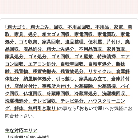
｢粗大ゴミ、粗大ごみ、回収、不用品回収、不用品、家電、買
取、家具、処分、粗大ゴミ回収、家電回収、家電買取、家電
処分、ゴミ収集、家具回収、遺品整理、便利屋、片付け、廃
品回収、廃品処分、粗大ごみ処分、不用品買取、家具買取、
家具処分、ゴミ処分、ゴミ回収、ゴミ屋敷、特殊清掃、エア
コン回収、エアコン処分、自転車回収、自転車処分、断捨
離、残置物、残置物撤去、残置物処分、リサイクル、倉庫解
体処分、納屋解体処分、引っ越し、家具組み立て、倉庫片付
け、店舗片付け、事務所片付け、お墓掃除、お墓清掃、バイ
ク回収、仏壇回収、冷蔵庫回収、冷蔵庫処分、洗濯機回収、
洗濯機処分、テレビ回収、テレビ処分、ハウスクリーニン
グ、解体、無料引き取り｣
の事なら
｢おもいで屋｣
へお気軽にお
問合せ下さい。
主な対応エリア
【兵庫県(兵庫)-全域】