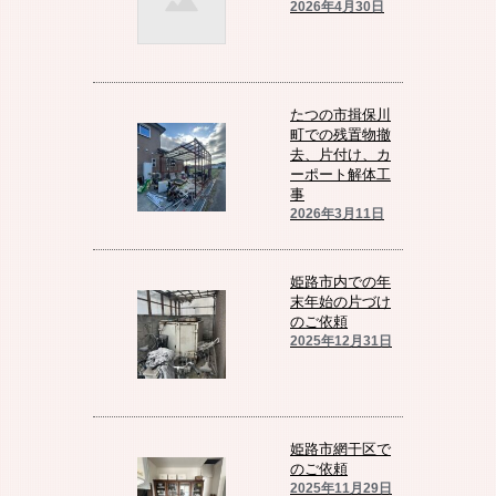
2026年4月30日
たつの市揖保川
町での残置物撤
去、片付け、カ
ーポート解体工
事
2026年3月11日
姫路市内での年
末年始の片づけ
のご依頼
2025年12月31日
姫路市網干区で
のご依頼
2025年11月29日