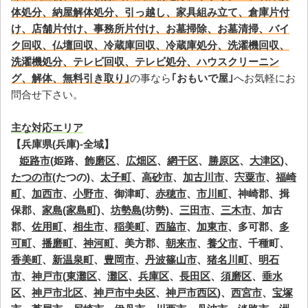
体処分、納屋解体処分、引っ越し、家具組み立て、倉庫片付
け、店舗片付け、事務所片付け、お墓掃除、お墓清掃、バイ
ク回収、仏壇回収、冷蔵庫回収、冷蔵庫処分、洗濯機回収、
洗濯機処分、テレビ回収、テレビ処分、ハウスクリーニン
グ、解体、無料引き取り｣
の事なら
｢おもいで屋｣
へお気軽にお
問合せ下さい。
主な対応エリア
【兵庫県(兵庫)-全域】
姫路市
(姫路、
飾磨区
、
広畑区
、
網干区
、
勝原区
、
大津区
)、
たつの市
(たつの)、
太子町
、
高砂市
、
加古川市
、
宍粟市
、
福崎
町
、
加西市
、
小野市
、御津町、
赤穂市
、
市川町
、神崎郡、揖
保郡、
家島(家島町)
、
坊勢島
(坊勢)、
三田市
、
三木市
、加古
郡、
佐用町
、
相生市
、
稲美町
、
西脇市
、
加東市
、多可郡、
多
可町
、
播磨町
、
神河町
、美方郡、
朝来市
、
養父市
、千種町、
香美町
、
新温泉町
、
豊岡市
、
丹波篠山市
、
猪名川町
、
明石
市
、
神戸市
(
東灘区
、
灘区
、
兵庫区
、
長田区
、
須磨区
、
垂水
区
、
神戸市北区
、
神戸市中央区
、
神戸市西区
)、
西宮市
、
宝塚