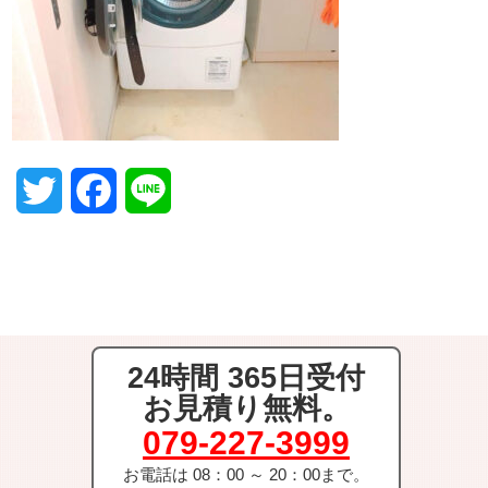
T
F
L
w
a
i
i
c
n
t
e
e
24時間 365日受付
t
b
お見積り無料。
e
o
079-227-3999
r
o
お電話は 08：00 ～ 20：00まで。