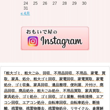
24
25
26
27
28
29
30
31
« 4月
｢粗大ゴミ、粗大ごみ、回収、不用品回収、不用品、家電、買
取、家具、処分、粗大ゴミ回収、家電回収、家電買取、家電
処分、ゴミ収集、家具回収、遺品整理、便利屋、片付け、廃
品回収、廃品処分、粗大ごみ処分、不用品買取、家具買取、
家具処分、ゴミ処分、ゴミ回収、ゴミ屋敷、特殊清掃、エア
コン回収、エアコン処分、自転車回収、自転車処分、断捨
離、残置物、残置物撤去、残置物処分、リサイクル、倉庫解