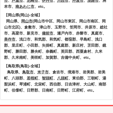
市
、
芦屋市
、
尼崎市
、
伊丹市
、
川西市
、
丹波市
、
淡路市
、洲
本市、
南あわじ市
、etc。
【岡山県(岡山)-全域】
岡山県、
岡山市
(岡山市中区、岡山市東区、岡山市南区、岡
山市北区)、倉敷市、津山市、玉野市、笠岡市、井原市、総社
市、高梁市、新見市、
備前市
、瀬戸内市、赤磐市、真庭市、
美作市
、浅口市、和気郡、和気町、都窪郡、早島町、浅口
郡、里庄町、小田郡、矢掛町、真庭郡、新庄村、苫田郡、鏡
野町、勝田郡、勝央町、奈義町、英田郡、西粟倉村、久米
郡、久米南町、美咲町、加賀郡、吉備中央町、etc。
【鳥取県(鳥取)-全域】
鳥取県、
鳥取市
、
米子市
、倉吉市、境港市、岩美郡、岩美
町、八頭郡、
若桜町
、
智頭町
、
八頭町
、東伯郡、三朝町、湯
梨浜町、琴浦町、北栄町、西伯郡、日吉津村、大山町、南部
町、伯耆町、日野郡、日南町、日野町、江府町、etc。