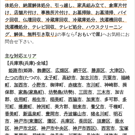
体処分、納屋解体処分、引っ越し、家具組み立て、倉庫片付
け、店舗片付け、事務所片付け、お墓掃除、お墓清掃、バイ
ク回収、仏壇回収、冷蔵庫回収、冷蔵庫処分、洗濯機回収、
洗濯機処分、テレビ回収、テレビ処分、ハウスクリーニン
グ、解体、無料引き取り｣
の事なら
｢おもいで屋｣
へお気軽にお
問合せ下さい。
主な対応エリア
【兵庫県(兵庫)-全域】
姫路市
(姫路、
飾磨区
、
広畑区
、
網干区
、
勝原区
、
大津区
)、
たつの市
(たつの)、
太子町
、
高砂市
、
加古川市
、
宍粟市
、
福崎
町
、
加西市
、
小野市
、御津町、
赤穂市
、
市川町
、神崎郡、揖
保郡、
家島(家島町)
、
坊勢島
(坊勢)、
三田市
、
三木市
、加古
郡、
佐用町
、
相生市
、
稲美町
、
西脇市
、
加東市
、多可郡、
多
可町
、
播磨町
、
神河町
、美方郡、
朝来市
、
養父市
、千種町、
香美町
、
新温泉町
、
豊岡市
、
丹波篠山市
、
猪名川町
、
明石
市
、
神戸市
(
東灘区
、
灘区
、
兵庫区
、
長田区
、
須磨区
、
垂水
区
、
神戸市北区
、
神戸市中央区
、
神戸市西区
)、
西宮市
、
宝塚