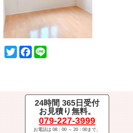
T
F
L
w
a
i
i
c
n
t
e
e
24時間 365日受付
t
b
お見積り無料。
e
o
079-227-3999
r
o
お電話は 08：00 ～ 20：00まで。