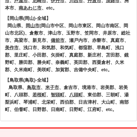
市
、
芦屋市
、
尼崎市
、
伊丹市
、
川西市
、
丹波市
、
淡路市
、洲
本市、
南あわじ市
、etc。
【岡山県(岡山)-全域】
岡山県、
岡山市
(岡山市中区、岡山市東区、岡山市南区、岡
山市北区)、倉敷市、津山市、玉野市、笠岡市、井原市、総社
市、高梁市、新見市、
備前市
、瀬戸内市、赤磐市、真庭市、
美作市
、浅口市、和気郡、和気町、都窪郡、早島町、浅口
郡、里庄町、小田郡、矢掛町、真庭郡、新庄村、苫田郡、鏡
野町、勝田郡、勝央町、奈義町、英田郡、西粟倉村、久米
郡、久米南町、美咲町、加賀郡、吉備中央町、etc。
【鳥取県(鳥取)-全域】
鳥取県、
鳥取市
、
米子市
、倉吉市、境港市、岩美郡、岩美
町、八頭郡、
若桜町
、
智頭町
、
八頭町
、東伯郡、三朝町、湯
梨浜町、琴浦町、北栄町、西伯郡、日吉津村、大山町、南部
町、伯耆町、日野郡、日南町、日野町、江府町、etc。