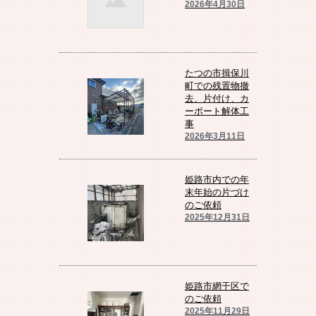
2026年4月30日
たつの市揖保川
町での残置物撤
去、片付け、カ
ーポート解体工
事
2026年3月11日
姫路市内での年
末年始の片づけ
のご依頼
2025年12月31日
姫路市網干区で
のご依頼
2025年11月29日