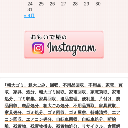
24
25
26
27
28
29
30
31
« 4月
｢粗大ゴミ、粗大ごみ、回収、不用品回収、不用品、家電、買
取、家具、処分、粗大ゴミ回収、家電回収、家電買取、家電
処分、ゴミ収集、家具回収、遺品整理、便利屋、片付け、廃
品回収、廃品処分、粗大ごみ処分、不用品買取、家具買取、
家具処分、ゴミ処分、ゴミ回収、ゴミ屋敷、特殊清掃、エア
コン回収、エアコン処分、自転車回収、自転車処分、断捨
離、残置物、残置物撤去、残置物処分、リサイクル、倉庫解