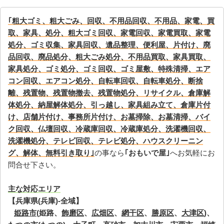
｢粗大ゴミ、粗大ごみ、回収、不用品回収、不用品、家電、買
取、家具、処分、粗大ゴミ回収、家電回収、家電買取、家電
処分、ゴミ収集、家具回収、遺品整理、便利屋、片付け、廃
品回収、廃品処分、粗大ごみ処分、不用品買取、家具買取、
家具処分、ゴミ処分、ゴミ回収、ゴミ屋敷、特殊清掃、エア
コン回収、エアコン処分、自転車回収、自転車処分、断捨
離、残置物、残置物撤去、残置物処分、リサイクル、倉庫解
体処分、納屋解体処分、引っ越し、家具組み立て、倉庫片付
け、店舗片付け、事務所片付け、お墓掃除、お墓清掃、バイ
ク回収、仏壇回収、冷蔵庫回収、冷蔵庫処分、洗濯機回収、
洗濯機処分、テレビ回収、テレビ処分、ハウスクリーニン
グ、解体、無料引き取り｣
の事なら
｢おもいで屋｣
へお気軽にお
問合せ下さい。
主な対応エリア
【兵庫県(兵庫)-全域】
姫路市
(姫路、
飾磨区
、
広畑区
、
網干区
、
勝原区
、
大津区
)、