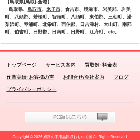
【鳥取県(鳥取)-全域】
鳥取県、
鳥取市
、
米子市
、倉吉市、境港市、岩美郡、岩美
町、八頭郡、
若桜町
、
智頭町
、
八頭町
、東伯郡、三朝町、湯
梨浜町、琴浦町、北栄町、西伯郡、日吉津村、大山町、南部
町、伯耆町、日野郡、日南町、日野町、江府町、etc。
トップページ
サービス案内
買取例･料金表
作業実績･お客様の声
お問合せ/会社案内
ブログ
プライバシーポリシー
Copyright © 2026 姫路の不用品回収おもいで屋 All Rights Reserved.