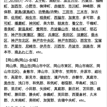
たつの市
(たつの)、
太子町
、
高砂市
、
加古川市
、
宍粟市
、
福崎
町
、
加西市
、
小野市
、御津町、
赤穂市
、
市川町
、神崎郡、揖
保郡、
家島(家島町)
、
坊勢島
(坊勢)、
三田市
、
三木市
、加古
郡、
佐用町
、
相生市
、
稲美町
、
西脇市
、
加東市
、多可郡、
多
可町
、
播磨町
、
神河町
、美方郡、
朝来市
、
養父市
、千種町、
香美町
、
新温泉町
、
豊岡市
、
丹波篠山市
、
猪名川町
、
明石
市
、
神戸市
(
東灘区
、
灘区
、
兵庫区
、
長田区
、
須磨区
、
垂水
区
、
神戸市北区
、
神戸市中央区
、
神戸市西区
)、
西宮市
、
宝塚
市
、
芦屋市
、
尼崎市
、
伊丹市
、
川西市
、
丹波市
、
淡路市
、洲
本市、
南あわじ市
、etc。
【岡山県(岡山)-全域】
岡山県、
岡山市
(岡山市中区、岡山市東区、岡山市南区、岡
山市北区)、倉敷市、津山市、玉野市、笠岡市、井原市、総社
市、高梁市、新見市、
備前市
、瀬戸内市、赤磐市、真庭市、
美作市
、浅口市、和気郡、和気町、都窪郡、早島町、浅口
郡、里庄町、小田郡、矢掛町、真庭郡、新庄村、苫田郡、鏡
野町、勝田郡、勝央町、奈義町、英田郡、西粟倉村、久米
郡、久米南町、美咲町、加賀郡、吉備中央町、etc。