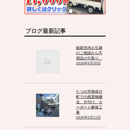
ブログ最新記事
姫路市内お引越
のご相談から不
用品の引取り。
2026年4月30日
たつの市揖保川
町での残置物撤
去、片付け、カ
ーポート解体工
事
2026年3月11日